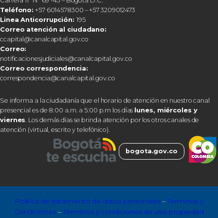
Carrera 11ª N° 69 -43 – Bogotá D.C.
Teléfono:
+57 6014578300 – +57 3209012473
Linea Anticorrupción:
195
Correo atención al ciudadano:
ccapital@canalcapital.gov.co
Correo:
notificacionesjudiciales@canalcapital.gov.co
Correo correspondencia:
correspondencia@canalcapital.gov.co
Se informa a la ciudadanía que el horario de atención en nuestro canal
presencial es de 8:00 a.m. a 5:00 p.m los días
lunes, miércoles y
viernes
. Los demás días se brinda atención por los otros canales de
atención (virtual, escrito y telefónico).
bogota.gov.co
Política de tratamiento de datos personales
–
Términos y
Condiciones
–
Términos y condiciones de uso propiedad