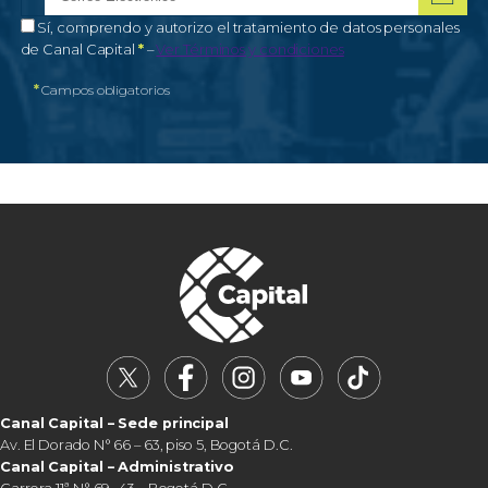
Correo electrónico
Campo obligatorio
*
Autorización de tratamiento de datos personales
Sí, comprendo y autorizo el tratamiento de datos personales
Campo obligatorio
de Canal Capital
*
–
Ver Términos y condiciones
*
Campos obligatorios
Canal Capital – Sede principal
Av. El Dorado N° 66 – 63, piso 5, Bogotá D.C.
Canal Capital – Administrativo