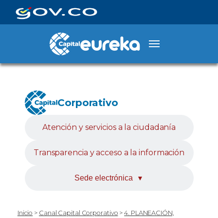
Corporativo
Atención y servicios a la ciudadanía
Transparencia y acceso a la información
Sede electrónica
▼
Inicio
>
Canal Capital Corporativo
>
4. PLANEACIÓN,