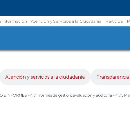
la Información
Atención y Servicios a la Ciudadanía
Participa
P
Atención y servicios a la ciudadanía
Transparencia 
O E INFORMES
>
4.7 Informes de gestión, evaluación y auditoría
>
4.7.5 P