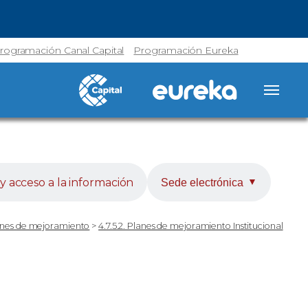
rogramación Canal Capital
Programación Eureka
y acceso a la información
Sede electrónica
▼
lanes de mejoramiento
>
4.7.5.2. Planes de mejoramiento Institucional