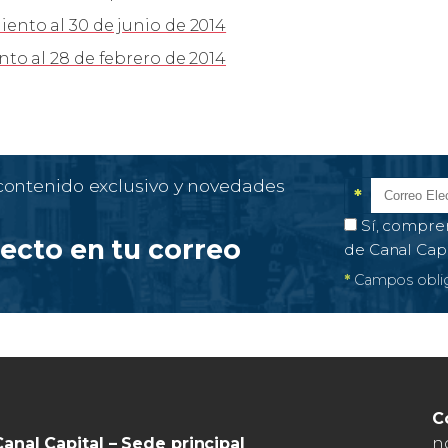
nto al 30 de junio de 2014
o al 28 de febrero de 2014
 contenido exclusivo y novedades
*
Correo el
Campo obl
Autorización 
Sí, compre
recto en tu correo
de Canal Cap
*
Campos oblig
C
n
Canal Capital – Sede principal