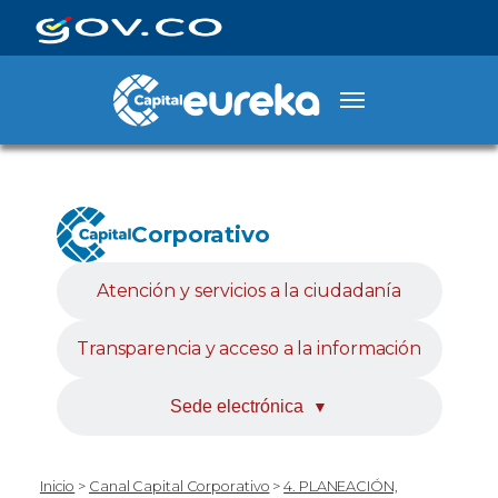
Corporativo
Atención y servicios a la ciudadanía
Transparencia y acceso a la información
Sede electrónica
▼
Inicio
>
Canal Capital Corporativo
>
4. PLANEACIÓN,