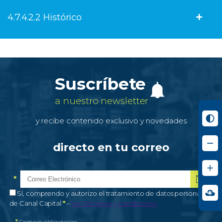
4.7.4.2.2 Histórico
Suscríbete
a nuestro newsletter
y recibe contenido exclusivo y novedades
directo en tu correo
*
Correo electrónico
Campo obligatorio
*
Autorización de tratamiento de datos personales
Sí, comprendo y autorizo el tratamiento de datos personales
Campo obligatorio
de Canal Capital
*
–
Ver Términos y condiciones
*
Campos obligatorios