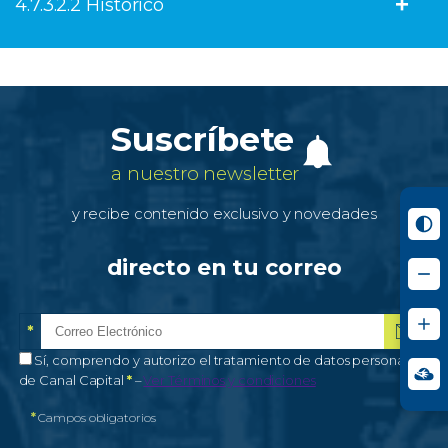
4.7.3.2.2 Histórico
Suscríbete
a nuestro newsletter
y recibe contenido exclusivo y novedades
directo en tu correo
*
Correo electrónico
Campo obligatorio
*
Autorización de tratamiento de datos personales
Sí, comprendo y autorizo el tratamiento de datos personales
Campo obligatorio
de Canal Capital
*
–
Ver Términos y condiciones
*
Campos obligatorios