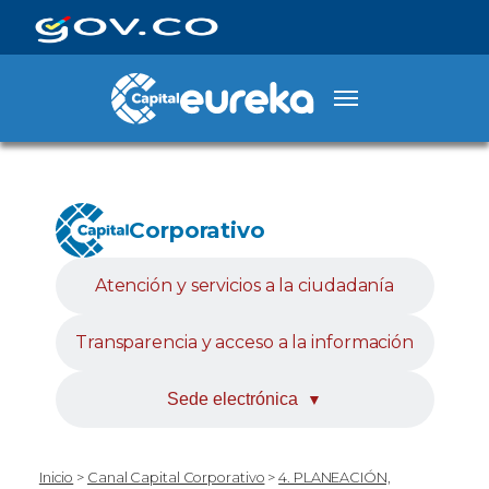
Corporativo
Atención y servicios a la ciudadanía
Transparencia y acceso a la información
Sede electrónica
▼
Inicio
>
Canal Capital Corporativo
>
4. PLANEACIÓN,