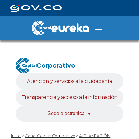
Corporativo
Atención y servicios a la ciudadanía
Transparencia y acceso a la información
Sede electrónica
▼
Inicio
>
Canal Capital Corporativo
>
4. PLANEACIÓN,