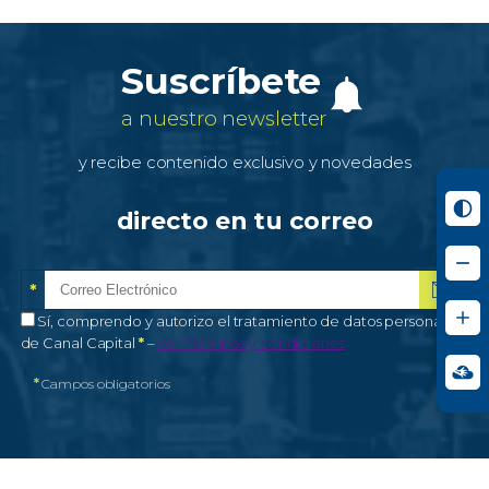
Suscríbete
a nuestro newsletter
y recibe contenido exclusivo y novedades
directo en tu correo
*
Correo electrónico
Campo obligatorio
*
Autorización de tratamiento de datos personales
Sí, comprendo y autorizo el tratamiento de datos personales
Campo obligatorio
de Canal Capital
*
–
Ver Términos y condiciones
*
Campos obligatorios