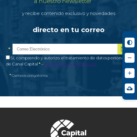
a nuestro newsletter
y recibe contenido exclusivo y novedades
directo en tu correo
*
Correo electrónico
Campo obligatorio
*
Autorización de tratamiento de datos personales
Sí, comprendo y autorizo el tratamiento de datos personales
Campo obligatorio
de Canal Capital
*
–
Ver Términos y condiciones
*
Campos obligatorios