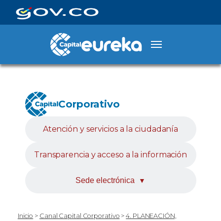
Corporativo
Atención y servicios a la ciudadanía
Transparencia y acceso a la información
Sede electrónica
▼
Inicio
>
Canal Capital Corporativo
>
4. PLANEACIÓN,