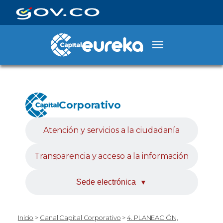
Corporativo
Atención y servicios a la ciudadanía
Transparencia y acceso a la información
Sede electrónica
▼
Inicio
>
Canal Capital Corporativo
>
4. PLANEACIÓN,