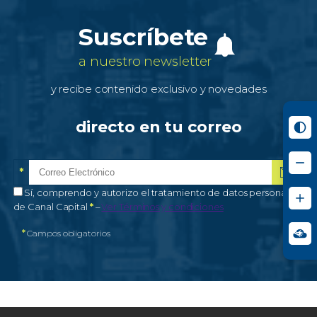
Suscríbete
a nuestro newsletter
y recibe contenido exclusivo y novedades
directo en tu correo
*
Correo electrónico
Campo obligatorio
*
Autorización de tratamiento de datos personales
Sí, comprendo y autorizo el tratamiento de datos personales
Campo obligatorio
de Canal Capital
*
–
Ver Términos y condiciones
*
Campos obligatorios