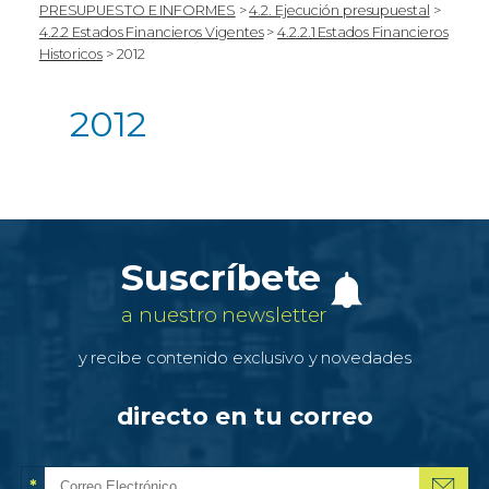
PRESUPUESTO E INFORMES
>
4.2. Ejecución presupuestal
>
4.2.2 Estados Financieros Vigentes
>
4.2.2.1 Estados Financieros
Historicos
>
2012
2012
Suscríbete
a nuestro newsletter
y recibe contenido exclusivo y novedades
directo en tu correo
*