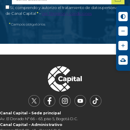
Correo electrónico
Campo obligatorio
*
Autorización de tratamiento de datos personales
Sí, comprendo y autorizo el tratamiento de datos personales
Campo obligatorio
de Canal Capital
*
–
Ver Términos y condiciones
*
Campos obligatorios
Canal Capital – Sede principal
Av. El Dorado N° 66 – 63, piso 5, Bogotá D.C.
Canal Capital – Administrativo