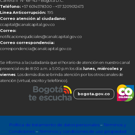
Carrera 11ª N° 69 -43 – Bogotá D.C.
Teléfono:
+57 6014578300 – +57 3209012473
Linea Anticorrupción:
195
Correo atención al ciudadano:
ccapital@canalcapital.gov.co
Correo:
notificacionesjudiciales@canalcapital.gov.co
Correo correspondencia:
correspondencia@canalcapital.gov.co
Se informa a la ciudadanía que el horario de atención en nuestro canal
presencial es de 8:00 a.m. a 5:00 p.m los días
lunes, miércoles y
viernes
. Los demás días se brinda atención por los otros canales de
atención (virtual, escrito y telefónico).
bogota.gov.co
Política de tratamiento de datos personales
–
Términos y
Condiciones
–
Términos y condiciones de uso propiedad