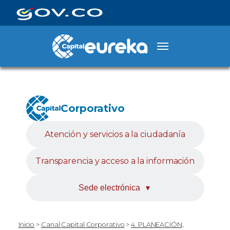
Corporativo
Atención y servicios a la ciudadanía
Transparencia y acceso a la información
Sede electrónica
▼
Inicio
>
Canal Capital Corporativo
>
4. PLANEACIÓN,