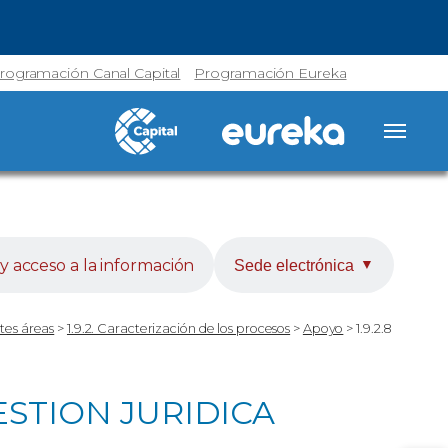
rogramación Canal Capital
Programación Eureka
y acceso a la información
Sede electrónica
▼
tes áreas
>
1.9.2. Caracterización de los procesos
>
Apoyo
>
1.9.2.8
ESTION JURIDICA