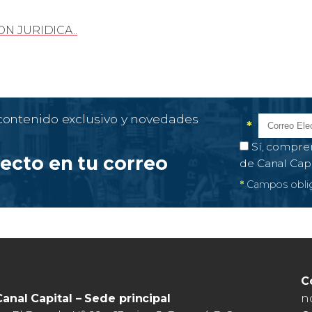
N JURIDICA..
 contenido exclusivo y novedades
*
Correo el
Campo obl
Autorización 
Sí, compre
recto en tu correo
de Canal Cap
*
Campos oblig
C
n
Canal Capital – Sede principal