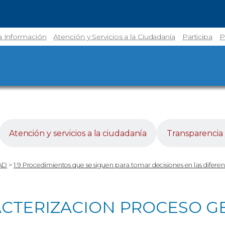
la Información
Atención y Servicios a la Ciudadanía
Participa
P
Atención y servicios a la ciudadanía
Transparencia 
AD
>
1.9 Procedimientos que se siguen para tomar decisiones en las diferen
ARACTERIZACION PROCESO G