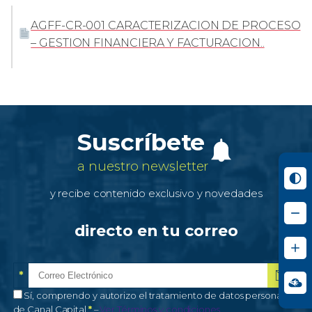
AGFF-CR-001 CARACTERIZACION DE PROCESO
– GESTION FINANCIERA Y FACTURACION..
Suscríbete
a nuestro newsletter
y recibe contenido exclusivo y novedades
directo en tu correo
*
Correo electrónico
Campo obligatorio
*
Autorización de tratamiento de datos personales
Sí, comprendo y autorizo el tratamiento de datos personales
Campo obligatorio
de Canal Capital
*
–
Ver Términos y condiciones