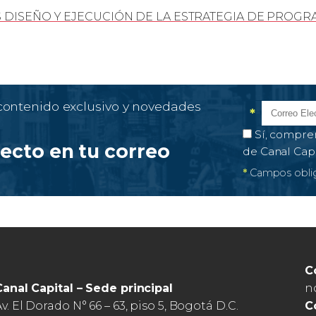
 DISEÑO Y EJECUCIÓN DE LA ESTRATEGIA DE PRO
 contenido exclusivo y novedades
*
Correo el
Campo obl
Autorización 
Sí, compre
recto en tu correo
de Canal Cap
*
Campos oblig
C
n
Canal Capital – Sede principal
C
v. El Dorado N° 66 – 63, piso 5, Bogotá D.C.