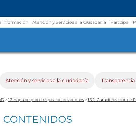
la Información
Atención y Servicios a la Ciudadanía
Participa
P
Atención y servicios a la ciudadanía
Transparencia 
AD
>
1.3 Mapa de procesos y caracterizaciones
>
1.3.2. Caracterización de 
DE CONTENIDOS