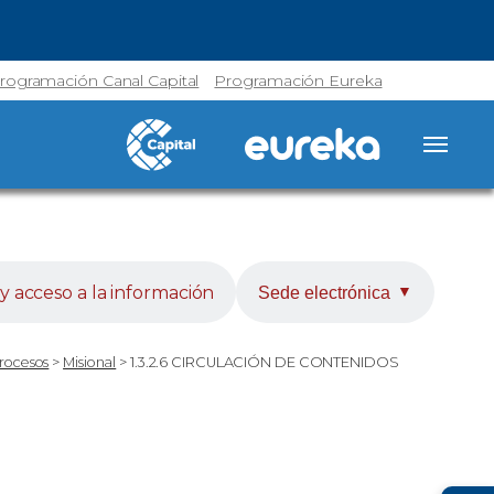
rogramación Canal Capital
Programación Eureka
y acceso a la información
Sede electrónica
▼
Procesos
>
Misional
>
1.3.2.6 CIRCULACIÓN DE CONTENIDOS