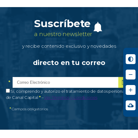
Suscríbete
a nuestro newsletter
y recibe contenido exclusivo y novedades
directo en tu correo
*
Correo electrónico
Campo obligatorio
*
Autorización de tratamiento de datos personales
Sí, comprendo y autorizo el tratamiento de datos personales
Campo obligatorio
de Canal Capital
*
–
Ver Términos y condiciones
*
Campos obligatorios