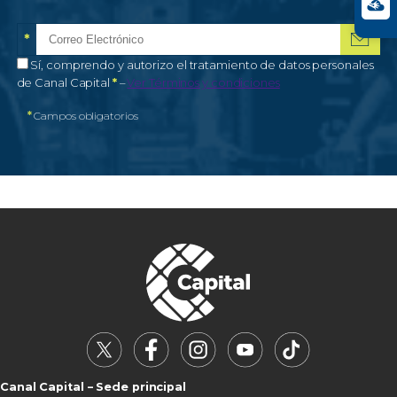
*
Correo electrónico
Campo obligatorio
*
Autorización de tratamiento de datos personales
Sí, comprendo y autorizo el tratamiento de datos personales
Campo obligatorio
de Canal Capital
*
–
Ver Términos y condiciones
*
Campos obligatorios
Canal Capital – Sede principal