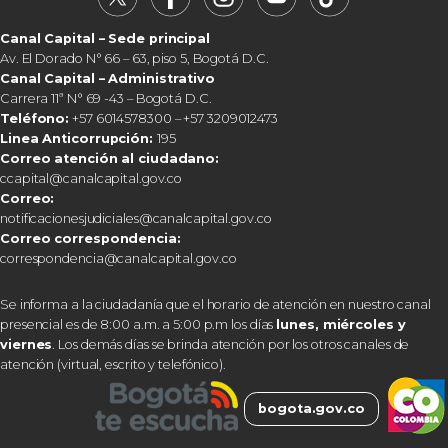
Canal Capital – Sede principal
Av. El Dorado N° 66 – 63, piso 5, Bogotá D.C.
Canal Capital – Administrativo
Carrera 11ª N° 69 -43 – Bogotá D.C.
Teléfono:
+57 6014578300 – +57 3209012473
Linea Anticorrupción:
195
Correo atención al ciudadano:
ccapital@canalcapital.gov.co
Correo:
notificacionesjudiciales@canalcapital.gov.co
Correo correspondencia:
correspondencia@canalcapital.gov.co
Se informa a la ciudadanía que el horario de atención en nuestro canal
presencial es de 8:00 a.m. a 5:00 p.m los días
lunes, miércoles y
viernes
. Los demás días se brinda atención por los otros canales de
atención (virtual, escrito y telefónico).
bogota.gov.co