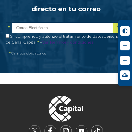
directo en tu correo
*
Correo electrónico
Campo obligatorio
*
Autorización de tratamiento de datos personales
Sí, comprendo y autorizo el tratamiento de datos personales
Campo obligatorio
de Canal Capital
*
–
Ver Términos y condiciones
*
Campos obligatorios