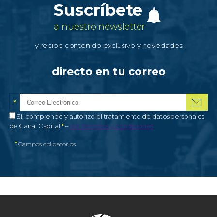
Suscríbete
a nuestro newsletter
y recibe contenido exclusivo y novedades
directo en tu correo
*
Correo electrónico
Campo obligatorio
*
Autorización de tratamiento de datos personales
Sí, comprendo y autorizo el tratamiento de datos personales
Campo obligatorio
de Canal Capital
*
–
Ver Términos y condiciones
*
Campos obligatorios