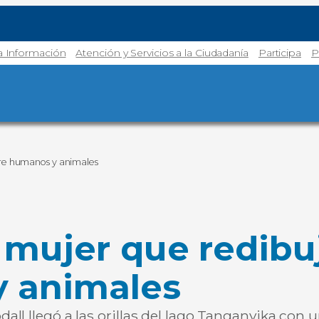
la Información
Atención y Servicios a la Ciudadanía
Participa
P
tre humanos y animales
 mujer que redibuj
y animales
l llegó a las orillas del lago Tanganyika con un