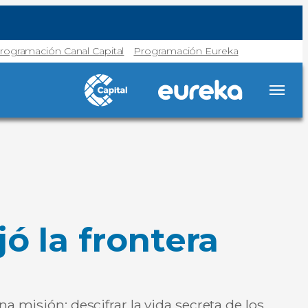
rogramación Canal Capital
Programación Eureka
ó la frontera
a misión: descifrar la vida secreta de los