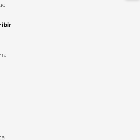
dad
ibir
una
ta