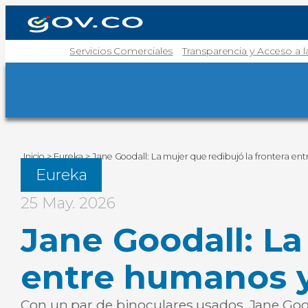
Servicios Comerciales
Transparencia y Acceso a 
Inicio
>
Eureka
>
Jane Goodall: La mujer que redibujó la frontera en
Eureka
25 May. 2026
Jane Goodall: La
entre humanos 
Con un par de binoculares usados, Jane Goodal