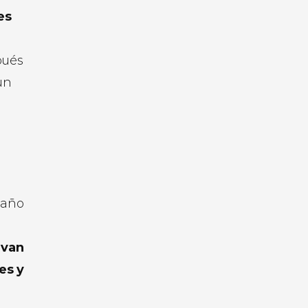
es
pués
un
 año
ivan
es y