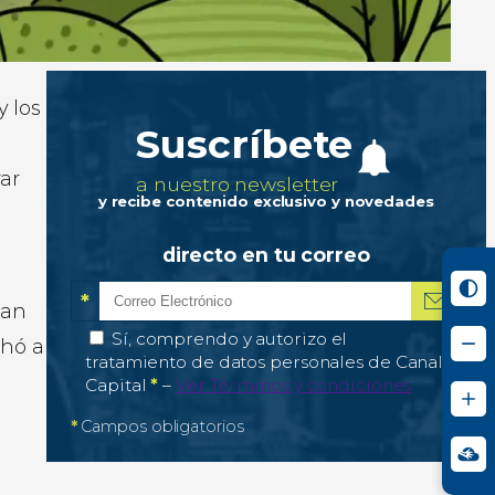
 los
Suscríbete
n
rar
a nuestro newsletter
y recibe contenido exclusivo y novedades
directo en tu correo
*
van
Correo electrónico
Campo obligatorio
*
Autorización de tratamiento de datos personale
Sí, comprendo y autorizo el
chó a
tratamiento de datos personales de Canal
Campo obligatorio
Capital
*
–
Ver Términos y condiciones
*
Campos obligatorios