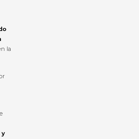
ndo
a
en la
or
e
 y