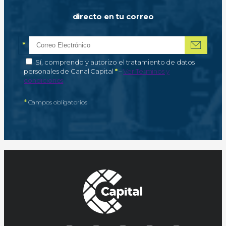
directo en tu correo
*
Correo electrónico
Campo obligatorio
*
Autorización de tratamiento de datos personales
Sí, comprendo y autorizo el tratamiento de datos
Campo obligatorio
personales de Canal Capital
*
–
Ver Términos y
condiciones
*
Campos obligatorios