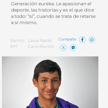
Generación eureka. Le apasionan el
deporte, las historias y es el que dice
a todo: “sí”, cuando se trata de retarse
a sí mismo.
Face
Wh
Escrito
Laura Natali
X
Messen
Comp
por:
Cano Murillo