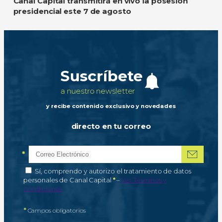
Canal Capital transmitirá en vivo la posesión
presidencial este 7 de agosto
Suscríbete
a nuestro newsletter
y recibe contenido exclusivo y novedades
directo en tu correo
*
Correo electrónico
Campo obligatorio
*
Autorización de tratamiento de datos personales
Sí, comprendo y autorizo el tratamiento de datos
Campo obligatorio
personales de Canal Capital
*
–
Ver Términos y
condiciones
*
Campos obligatorios