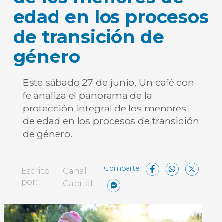
edad en los procesos
de transición de
género
Este sábado 27 de junio, Un café con
fe analiza el panorama de la
protección integral de los menores
de edad en los procesos de transición
de género.
Facebo
What
X
Escrito
Canal
Messenger
Compartir
por:
Capital