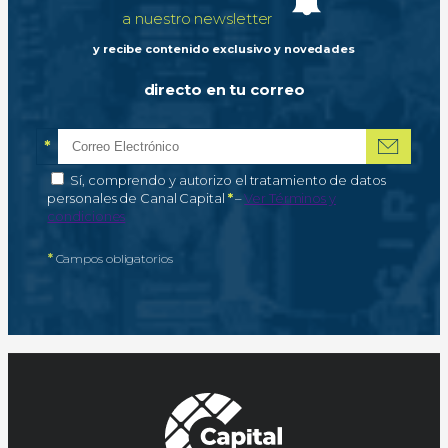
a nuestro newsletter
y recibe contenido exclusivo y novedades
directo en tu correo
*
Correo electrónico
Campo obligatorio
*
Autorización de tratamiento de datos personales
Sí, comprendo y autorizo el tratamiento de datos
Campo obligatorio
personales de Canal Capital
*
–
Ver Términos y
condiciones
*
Campos obligatorios