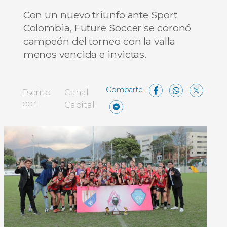
Con un nuevo triunfo ante Sport
Colombia, Future Soccer se coronó
campeón del torneo con la valla
menos vencida e invictas.
Facebo
What
X
Escrito
Canal
Messenger
Compartir
por:
Capital