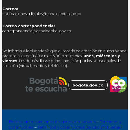
Correo:
notificacionesjudiciales@canalcapital.gov.co
Correo correspondencia:
correspondencia@canalcapital.gov.co
Se informa a la ciudadanía que el horario de atención en nuestro canal
presencial es de 8:00 a.m. a 5:00 p.m los días
lunes, miércoles y
viernes
. Los demás días se brinda atención por los otros canales de
atención (virtual, escrito y telefónico).
bogota.gov.co
Política de tratamiento de datos personales
–
Términos y
Condiciones
–
Términos y condiciones de uso propiedad