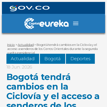
Inicio
>
Actualidad
>
Bogotá tendrá cambios en la Ciclovía y el
acceso a senderos de los Cerros Orientales durante la segunda
vuelta presidencial
Actualidad
Bogotá
Deportes
18 Jun. 2026
Bogotá tendrá
cambios en la
Ciclovía y el acceso a
senderos de los