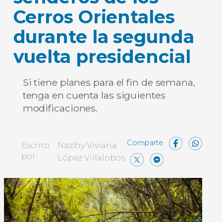
Cerros Orientales
durante la segunda
vuelta presidencial
Si tiene planes para el fin de semana,
tenga en cuenta las siguientes
modificaciones.
Face
W
Escrito
Nazlhy Viviana
X
Messe
Comp
por:
López Villalobos