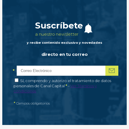
Suscríbete
a nuestro newsletter
y recibe contenido exclusivo y novedades
directo en tu correo
*
Correo electrónico
Campo obligatorio
*
Autorización de tratamiento de datos personales
Sí, comprendo y autorizo el tratamiento de datos
Campo obligatorio
personales de Canal Capital
*
–
Ver Términos y
condiciones
*
Campos obligatorios