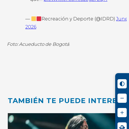
—
Recreación y Deporte (@IDRD)
June 
2026
Foto: Acueducto de Bogotá
.
TAMBIÉN TE PUEDE INTERESA