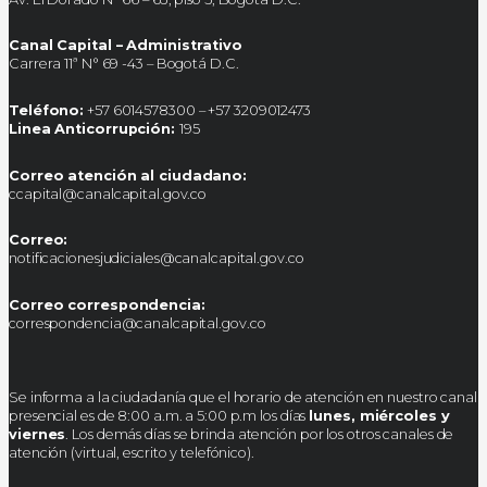
Canal Capital – Administrativo
Carrera 11ª N° 69 -43 – Bogotá D.C.
Teléfono:
+57 6014578300 – +57 3209012473
Linea Anticorrupción:
195
Correo atención al ciudadano:
ccapital@canalcapital.gov.co
Correo:
notificacionesjudiciales@canalcapital.gov.co
Correo correspondencia:
correspondencia@canalcapital.gov.co
Se informa a la ciudadanía que el horario de atención en nuestro canal
presencial es de 8:00 a.m. a 5:00 p.m los días
lunes, miércoles y
viernes
. Los demás días se brinda atención por los otros canales de
atención (virtual, escrito y telefónico).