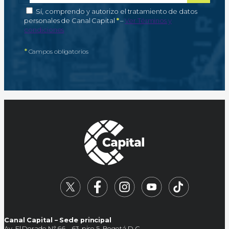
Autorización de tratamiento de datos personales
Sí, comprendo y autorizo el tratamiento de datos
Campo obligatorio
personales de Canal Capital
*
–
Ver Términos y
condiciones
*
Campos obligatorios
Canal Capital – Sede principal
Av. El Dorado N° 66 – 63, piso 5, Bogotá D.C.