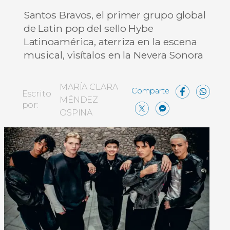
Santos Bravos, el primer grupo global
de Latin pop del sello Hybe
Latinoamérica, aterriza en la escena
musical, visítalos en la Nevera Sonora
Face
W
MARÍA CLARA
Escrito
MÉNDEZ
X
Messe
Comp
por:
OSPINA