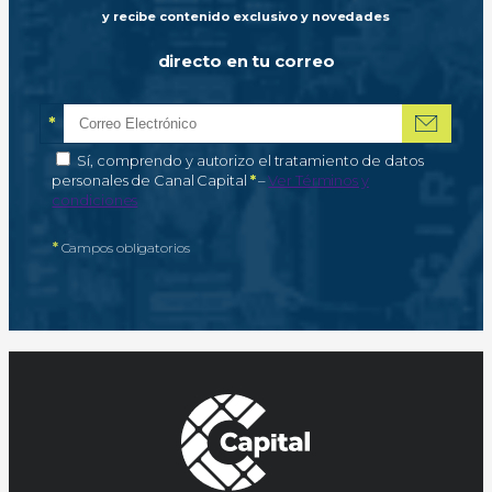
y recibe contenido exclusivo y novedades
directo en tu correo
*
Correo electrónico
Campo obligatorio
*
Autorización de tratamiento de datos personales
Sí, comprendo y autorizo el tratamiento de datos
Campo obligatorio
personales de Canal Capital
*
–
Ver Términos y
condiciones
*
Campos obligatorios