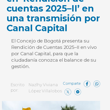
cuentas 2025–II’ en
una transmisión por
Canal Capital
El Concejo de Bogotá presenta su
Rendición de Cuentas 2025–II en vivo
por Canal Capital, para que la
ciudadanía conozca el balance de su
gestión.
Face
W
Escrito
Nazlhy Viviana
X
Messe
Comp
por:
López Villalobos