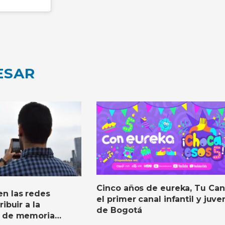
ESAR
Cinco años de eureka, Tu Can
n las redes
el primer canal infantil y juven
ibuir a la
de Bogotá
n de memoria