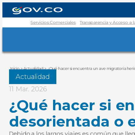
Servicios Comerciales
Transparencia y Acceso a 
Inicio
>
Actualidad
>
¿Qué hacer si encuentra un ave migratoria herid
Actualidad
11 Mar. 2026
¿Qué hacer si en
desorientada o e
Debido a los largos viajes es común que ll