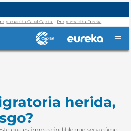
rogramación Canal Capital
Programación Eureka
gratoria herida,
esgo?
r esto que es imprescindible que sepa cómo