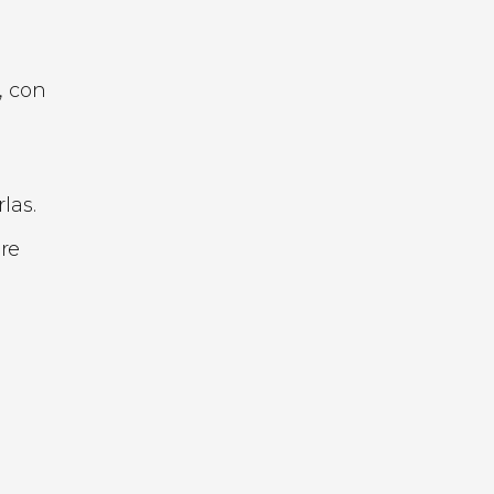
, con
rlas.
bre