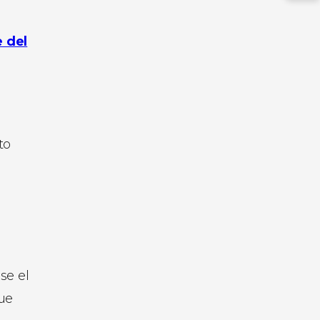
e del
to
se el
que