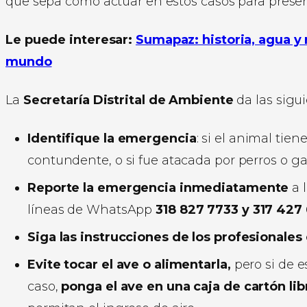
que sepa cómo actuar en estos casos para preserv
Le puede interesar:
Sumapaz: historia, agua y 
mundo
La
Secretaría Distrital de Ambiente
da las sigu
Identifique la emergencia
: si el animal tie
contundente, o si fue atacada por perros o gat
Reporte la emergencia inmediatamente
a l
líneas de WhatsApp
318 827 7733 y 317 427
Siga las instrucciones de los profesionales
Evite tocar el ave o alimentarla,
pero si de e
caso,
ponga el ave en una caja de cartón li