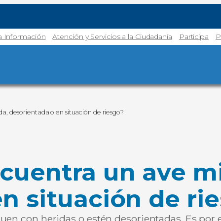
la Información
Atención y Servicios a la Ciudadanía
Participa
P
a, desorientada o en situación de riesgo?
cuentra un ave mi
n situación de ri
eguen con heridas o estén desorientadas. Es po