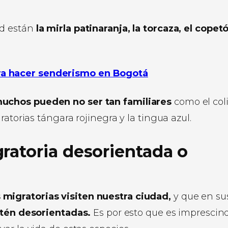
ad están
la mirla patinaranja, la torcaza, el copet
ra hacer senderismo en Bogotá
muchos pueden no ser tan familiares
como el coli
atorias tángara rojinegra y la tingua azul.
ratoria desorientada o
migratorias visiten nuestra ciudad,
y que en su
stén desorientadas.
Es por esto que es imprescin