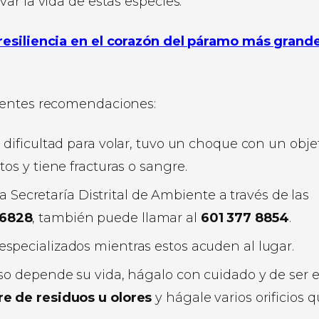
ar la vida de estas especies.
resiliencia en el corazón del páramo más grand
ientes recomendaciones:
ne dificultad para volar, tuvo un choque con un obje
os y tiene fracturas o sangre.
a Secretaría Distrital de Ambiente a través de las
 6828
, también puede llamar al
601 377 8854
.
especializados mientras estos acuden al lugar.
so depende su vida, hágalo con cuidado y de ser e
bre de residuos u olores
y hágale varios orificios 