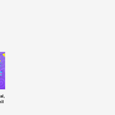
al,
il