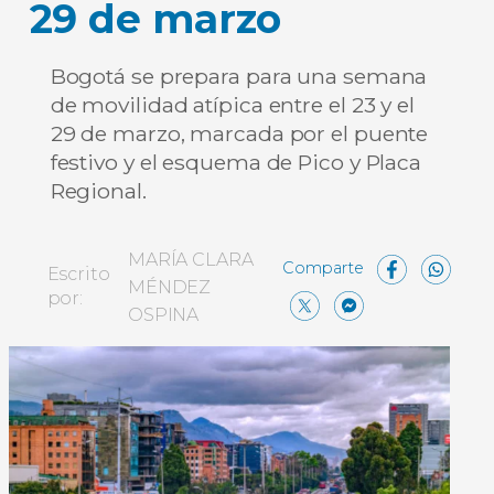
29 de marzo
Bogotá se prepara para una semana
de movilidad atípica entre el 23 y el
29 de marzo, marcada por el puente
festivo y el esquema de Pico y Placa
Regional.
Face
W
MARÍA CLARA
Escrito
MÉNDEZ
X
Messe
Comp
por:
OSPINA