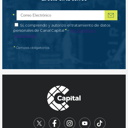
*
Correo electrónico
Campo obligatorio
*
Autorización de tratamiento de datos personales
Sí, comprendo y autorizo el tratamiento de datos
Campo obligatorio
personales de Canal Capital
*
–
Ver Términos y
condiciones
*
Campos obligatorios