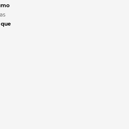
sumo
ras
s que