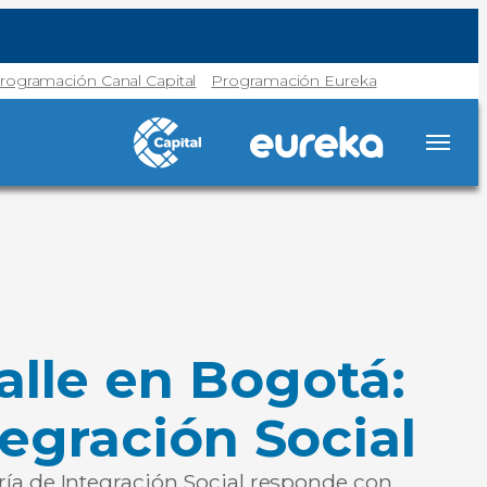
rogramación Canal Capital
Programación Eureka
alle en Bogotá:
tegración Social
ría de Integración Social responde con