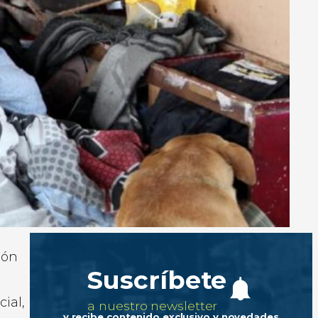
ión
Suscríbete
ial,
a nuestro newsletter
y recibe contenido exclusivo y novedades