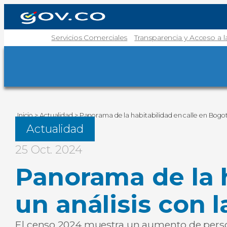
Servicios Comerciales
Transparencia y Acceso a 
Inicio
>
Actualidad
>
Panorama de la habitabilidad en calle en Bogotá
Actualidad
25 Oct. 2024
Panorama de la h
un análisis con l
El censo 2024 muestra un aumento de person