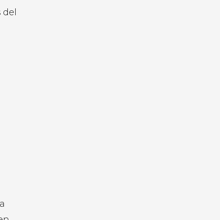
 del
la
jen