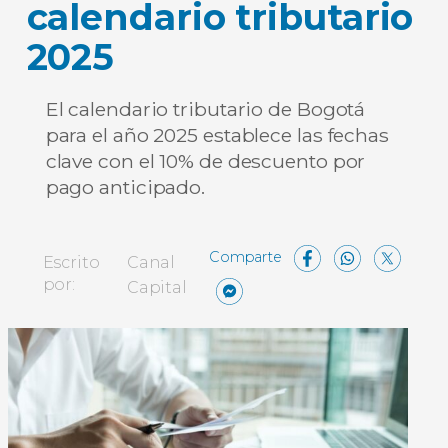
calendario tributario
2025
El calendario tributario de Bogotá
para el año 2025 establece las fechas
clave con el 10% de descuento por
pago anticipado.
Facebo
What
X
Escrito
Canal
Messenger
Compartir
por:
Capital