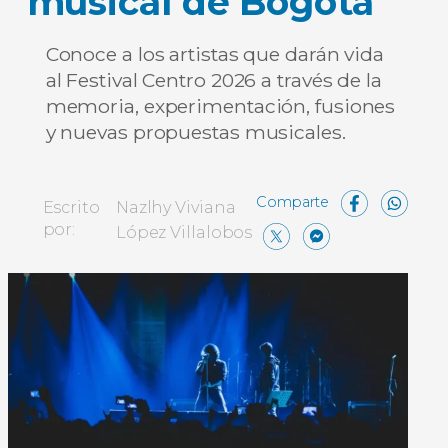
musical de Bogotá
Conoce a los artistas que darán vida
al Festival Centro 2026 a través de la
memoria, experimentación, fusiones
y nuevas propuestas musicales.
Face
W
Escrito
Nazlhy Viviana
X
Messe
Comp
por:
López Villalobos