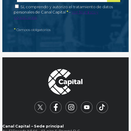
Correo electrónico
Campo obligatorio
*
Autorización de tratamiento de datos personales
Sí, comprendo y autorizo el tratamiento de datos
Campo obligatorio
personales de Canal Capital
*
–
Ver Términos y
condiciones
*
Campos obligatorios
Canal Capital – Sede principal