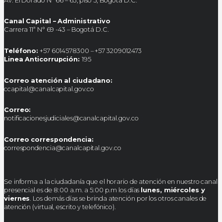
Av. El Dorado N° 66 – 63, piso 5, Bogotá D.C.
Canal Capital – Administrativo
Carrera 11ª N° 69 -43 – Bogotá D.C.
Teléfono:
+57 6014578300 – +57 3209012473
Linea Anticorrupción:
195
Correo atención al ciudadano:
ccapital@canalcapital.gov.co
Correo:
notificacionesjudiciales@canalcapital.gov.co
Correo correspondencia:
correspondencia@canalcapital.gov.co
Se informa a la ciudadanía que el horario de atención en nuestro canal
presencial es de 8:00 a.m. a 5:00 p.m los días
lunes, miércoles y
viernes
. Los demás días se brinda atención por los otros canales de
atención (virtual, escrito y telefónico).