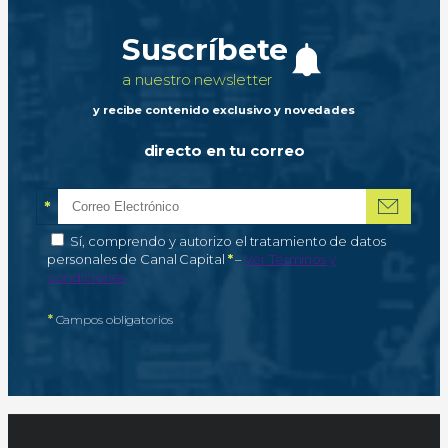
Suscríbete
a nuestro newsletter
y recibe contenido exclusivo y novedades
directo en tu correo
*
Correo electrónico
Campo obligatorio
*
Autorización de tratamiento de datos personales
Sí, comprendo y autorizo el tratamiento de datos
Campo obligatorio
personales de Canal Capital
*
–
Ver Términos y
condiciones
*
Campos obligatorios