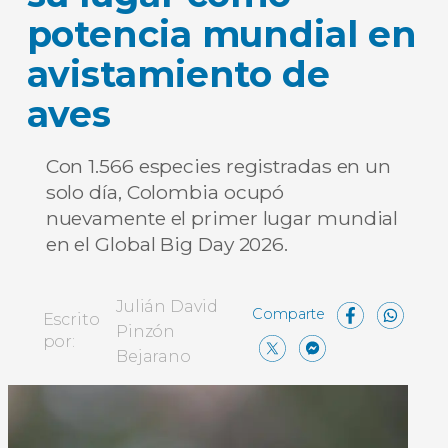
potencia mundial en
avistamiento de
aves
Con 1.566 especies registradas en un
solo día, Colombia ocupó
nuevamente el primer lugar mundial
en el Global Big Day 2026.
Face
Wh
Julián David
Escrito
Pinzón
X
Messen
Comp
por:
Bejarano