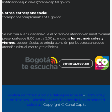
notificacionesjudiciales@canalcapital.gov.co
Correo correspondencia:
correspondencia@canalcapital.gov.co
Se informa a la ciudadanía que el horario de atención en nuestro canal
presencial es de 8:00 a.m. a 5:00 p.m los días
lunes, miércoles y
viernes
. Los demás días se brinda atención por los otros canales de
atención (virtual, escrito y telefónico).
bogota.gov.co
Política de tratamiento de datos personales
–
Términos y
Condiciones
–
Términos y condiciones de uso propiedad
intelectual
Copyright © Canal Capital