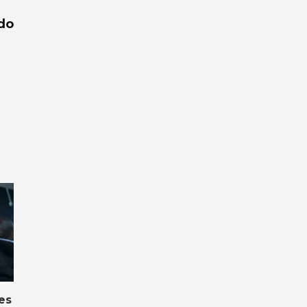
do
les