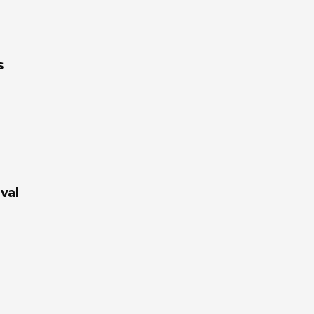
s
val
a