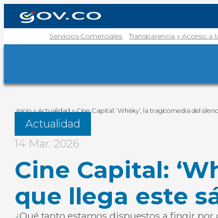
Servicios Comerciales
Transparencia y Acceso a 
Inicio
>
Actualidad
>
Cine Capital: ‘Whisky’, la tragicomedia del silen
Actualidad
14 Mar. 2026
Cine Capital: ‘Wh
que llega este s
¿Qué tanto estamos dispuestos a fingir por o