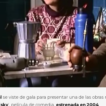
l
se viste de gala para presentar una de las obras
sky
‘, película de comedia,
estrenada en 2004