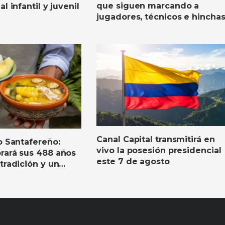
que siguen marcando a
l infantil y juvenil
jugadores, técnicos e hincha
Canal Capital transmitirá en
o Santafereño:
vivo la posesión presidencial
rará sus 488 años
este 7 de agosto
tradición y un
stronómico