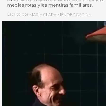
medias rotas y las mentiras familiares.
Escrito por:
MARÍA CLARA MÉNDEZ OSPINA