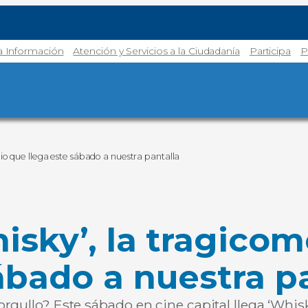
la Información
Atención y Servicios a la Ciudadanía
Participa
P
cio que llega este sábado a nuestra pantalla
isky’, la tragicom
ábado a nuestra p
rgullo? Este sábado en cine capital llega ‘Whisky