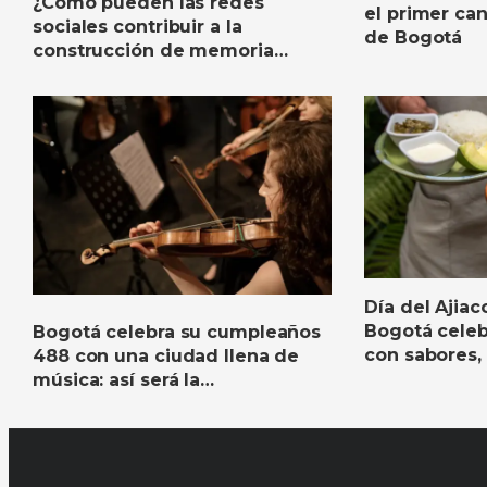
¿Cómo pueden las redes
el primer cana
sociales contribuir a la
de Bogotá
construcción de memoria
colectiva de la ciudad?
Día del Ajiac
Bogotá celeb
Bogotá celebra su cumpleaños
con sabores, 
488 con una ciudad llena de
concurso ga
música: así será la
programación de la Filarmónica