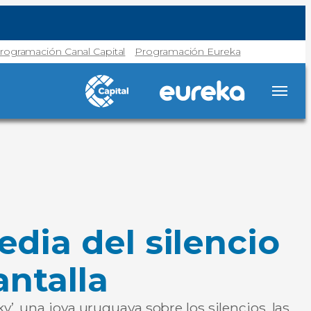
rogramación Canal Capital
Programación Eureka
edia del silencio
antalla
’, una joya uruguaya sobre los silencios, las