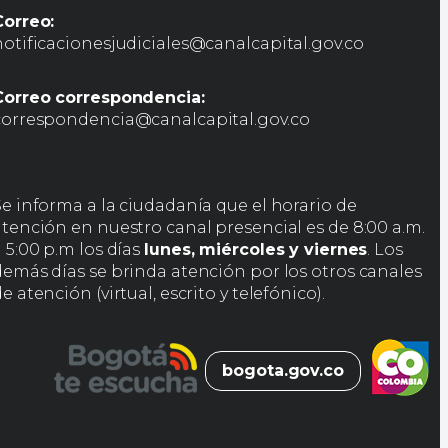
Correo:
notificacionesjudiciales@canalcapital.gov.co
Correo correspondencia:
correspondencia@canalcapital.gov.co
Se informa a la ciudadanía que el horario de
atención en nuestro canal presencial es de 8:00 a.m.
 5:00 p.m los días
lunes, miércoles y viernes
. Los
demás días se brinda atención por los otros canales
e atención (virtual, escrito y telefónico).
bogota.gov.co