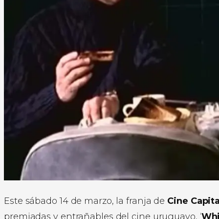
Este sábado 14 de marzo, la franja de
Cine Capita
premiadas y entrañables del cine uruguayo, ‘
Whi