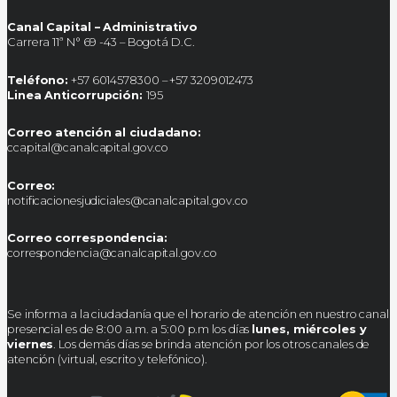
Canal Capital – Administrativo
Carrera 11ª N° 69 -43 – Bogotá D.C.
Teléfono:
+57 6014578300 – +57 3209012473
Linea Anticorrupción:
195
Correo atención al ciudadano:
ccapital@canalcapital.gov.co
Correo:
notificacionesjudiciales@canalcapital.gov.co
Correo correspondencia:
correspondencia@canalcapital.gov.co
Se informa a la ciudadanía que el horario de atención en nuestro canal
presencial es de 8:00 a.m. a 5:00 p.m los días
lunes, miércoles y
viernes
. Los demás días se brinda atención por los otros canales de
atención (virtual, escrito y telefónico).