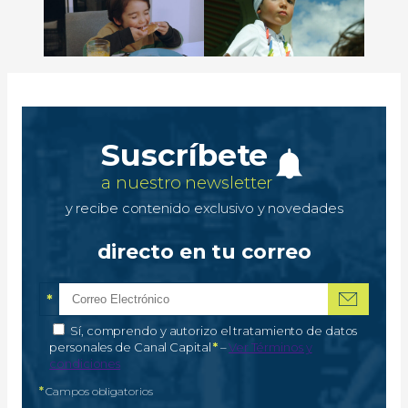
Suscríbete
a nuestro newsletter
y recibe contenido exclusivo y novedades
directo en tu correo
*
Correo electrónico
Campo obligatorio
*
Autorización de tratamiento de datos personales
Sí, comprendo y autorizo el tratamiento de datos
Campo obligatorio
personales de Canal Capital
*
–
Ver Términos y
condiciones
*
Campos obligatorios