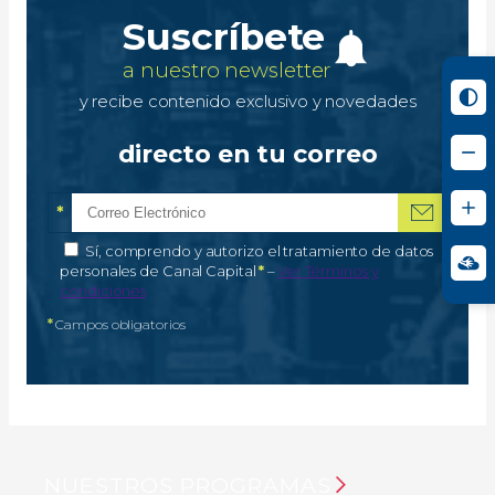
Suscríbete
a nuestro newsletter
y recibe contenido exclusivo y novedades
directo en tu correo
*
Correo electrónico
Campo obligatorio
*
Autorización de tratamiento de datos personales
Sí, comprendo y autorizo el tratamiento de datos
Campo obligatorio
personales de Canal Capital
*
–
Ver Términos y
condiciones
*
Campos obligatorios
NUESTROS PROGRAMAS