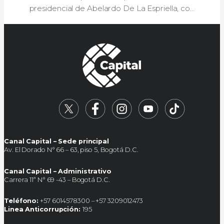
presidencial de Abelardo De La Espriella, con
análisis, reportes en vivo desde Bogotá y
cobertura de la ceremonia.
Canal Capital – Sede principal
Av. El Dorado N° 66 – 63, piso 5, Bogotá D.C.
Canal Capital – Administrativo
Carrera 11ª N° 69 -43 – Bogotá D.C.
Teléfono:
+57 6014578300 – +57 3209012473
Linea Anticorrupción:
195