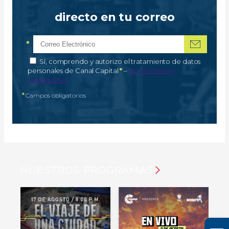
directo en tu correo
*
Correo electrónico
Campo obligatorio
*
Autorización de tratamiento de datos personales
Sí, comprendo y autorizo el tratamiento de datos
Campo obligatorio
personales de Canal Capital
*
–
Ver Términos y
condiciones
*
Campos obligatorios
NUESTROS PROGRAMAS