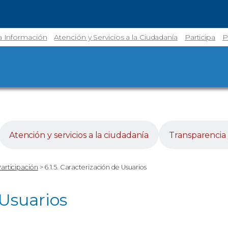
la Información
Atención y Servicios a la Ciudadanía
Participa
P
Atención y servicios a la ciudadanía
Transparencia 
Participación
>
6.1.5. Caracterización de Usuarios
 Usuarios