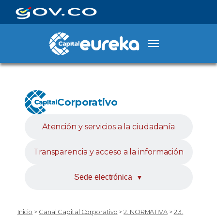
Corporativo
Atención y servicios a la ciudadanía
Transparencia y acceso a la información
Sede electrónica
▼
Inicio
>
Canal Capital Corporativo
>
2. NORMATIVA
>
2.3.