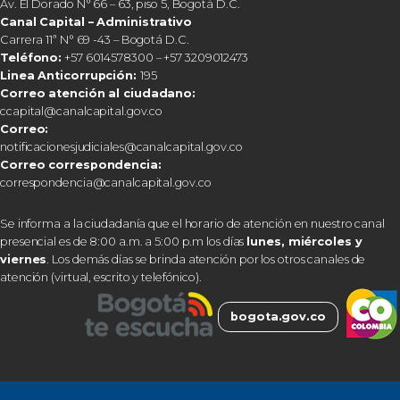
Av. El Dorado N° 66 – 63, piso 5, Bogotá D.C.
Canal Capital – Administrativo
Carrera 11ª N° 69 -43 – Bogotá D.C.
Teléfono:
+57 6014578300 – +57 3209012473
Linea Anticorrupción:
195
Correo atención al ciudadano:
ccapital@canalcapital.gov.co
Correo:
notificacionesjudiciales@canalcapital.gov.co
Correo correspondencia:
correspondencia@canalcapital.gov.co
Se informa a la ciudadanía que el horario de atención en nuestro canal
presencial es de 8:00 a.m. a 5:00 p.m los días
lunes, miércoles y
viernes
. Los demás días se brinda atención por los otros canales de
atención (virtual, escrito y telefónico).
bogota.gov.co