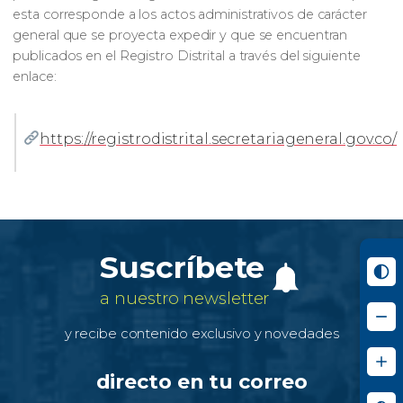
esta corresponde a los actos administrativos de carácter
general que se proyecta expedir y que se encuentran
publicados en el Registro Distrital a través del siguiente
enlace:
https://registrodistrital.secretariageneral.gov.co/
Suscríbete
a nuestro newsletter
y recibe contenido exclusivo y novedades
directo en tu correo