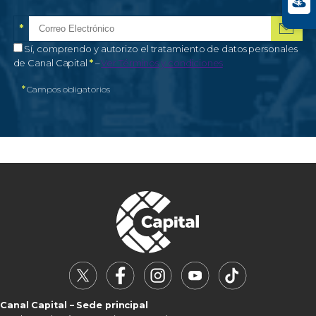
*
Correo electrónico
Campo obligatorio
*
Autorización de tratamiento de datos personales
Sí, comprendo y autorizo el tratamiento de datos personales
Campo obligatorio
de Canal Capital
*
–
Ver Términos y condiciones
*
Campos obligatorios
Canal Capital – Sede principal