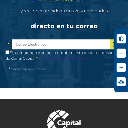
y recibe contenido exclusivo y novedades
directo en tu correo
*
Correo electrónico
Campo obligatorio
*
Autorización de tratamiento de datos personales
Sí, comprendo y autorizo el tratamiento de datos personales
Campo obligatorio
de Canal Capital
*
–
Ver Términos y condiciones
*
Campos obligatorios