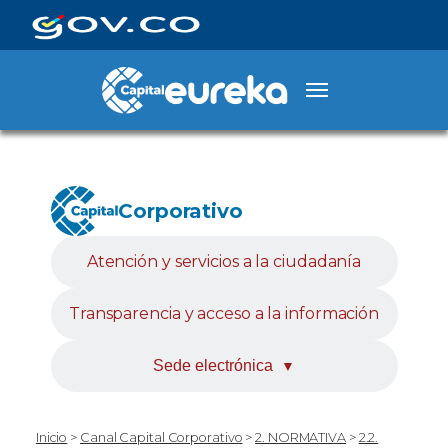
Corporativo
Atención y servicios a la ciudadanía
Transparencia y acceso a la información
Sede electrónica
▼
Inicio
>
Canal Capital Corporativo
>
2. NORMATIVA
>
2.2.