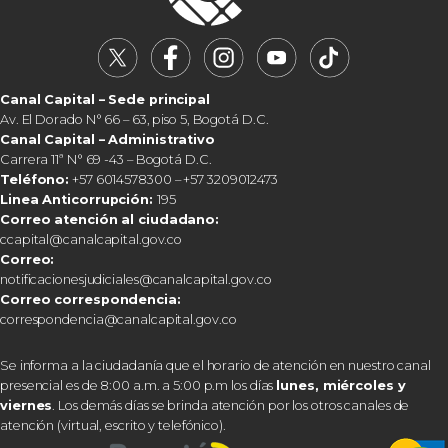
Canal Capital – Sede principal
Av. El Dorado N° 66 – 63, piso 5, Bogotá D.C.
Canal Capital – Administrativo
Carrera 11ª N° 69 -43 – Bogotá D.C.
Teléfono:
+57 6014578300 – +57 3209012473
Linea Anticorrupción:
195
Correo atención al ciudadano:
ccapital@canalcapital.gov.co
Correo:
notificacionesjudiciales@canalcapital.gov.co
Correo correspondencia:
correspondencia@canalcapital.gov.co
Se informa a la ciudadanía que el horario de atención en nuestro canal
presencial es de 8:00 a.m. a 5:00 p.m los días
lunes, miércoles y
viernes
. Los demás días se brinda atención por los otros canales de
atención (virtual, escrito y telefónico).