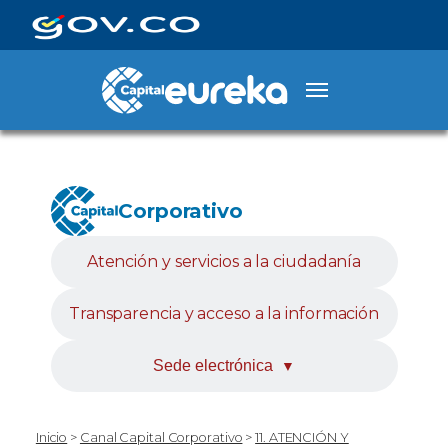
Corporativo
Atención y servicios a la ciudadanía
Transparencia y acceso a la información
Sede electrónica
▼
Inicio
>
Canal Capital Corporativo
>
11. ATENCIÓN Y