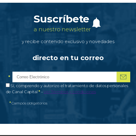
Suscríbete
a nuestro newsletter
y recibe contenido exclusivo y novedades
directo en tu correo
*
Correo electrónico
Campo obligatorio
*
Autorización de tratamiento de datos personales
Sí, comprendo y autorizo el tratamiento de datos personales
Campo obligatorio
de Canal Capital
*
–
Ver Términos y condiciones
*
Campos obligatorios