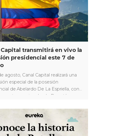
 Capital transmitirá en vivo la
ión presidencial este 7 de
to
de agosto, Canal Capital realizará una
sión especial de la posesión
ncial de Abelardo De La Espriella, con
s, reportes en vivo desde Bogotá y
ra de la ceremonia.