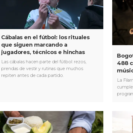
Cábalas en el fútbol: los rituales
que siguen marcando a
jugadores, técnicos e hinchas
Bogot
Las cábalas hacen parte del fútbol: rezos,
488 c
prendas de vestir y rutinas que muchos
músic
repiten antes de cada partido.
de la
La Fila
cumplea
program
teatros,
escenar