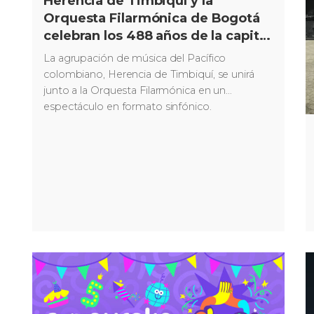
Herencia de Timbiquí y la
Orquesta Filarmónica de Bogotá
celebran los 488 años de la capital
con un gran concierto sinfónico
La agrupación de música del Pacífico
colombiano, Herencia de Timbiquí, se unirá
junto a la Orquesta Filarmónica en un
espectáculo en formato sinfónico.