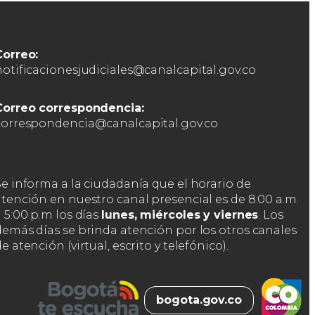
Correo:
notificacionesjudiciales@canalcapital.gov.co
Correo correspondencia:
correspondencia@canalcapital.gov.co
Se informa a la ciudadanía que el horario de
atención en nuestro canal presencial es de 8:00 a.m.
 5:00 p.m los días
lunes, miércoles y viernes
. Los
demás días se brinda atención por los otros canales
e atención (virtual, escrito y telefónico).
bogota.gov.co