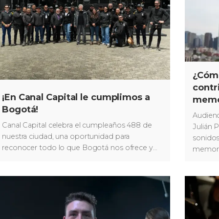
¿Cómo
contr
¡En Canal Capital le cumplimos a
memor
Bogotá!
Audienc
Canal Capital celebra el cumpleaños 488 de
Julián 
nuestra ciudad, una oportunidad para
sonidos 
reconocer todo lo que Bogotá nos ofrece y
memoria
renovar nuestro compromiso con su cuidado,
su desarrollo y su futuro.