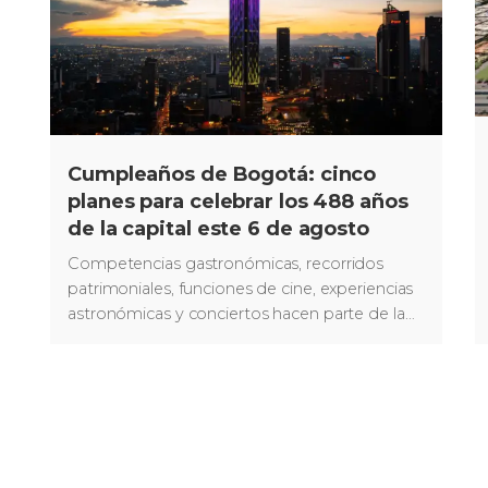
Cumpleaños de Bogotá: cinco
planes para celebrar los 488 años
de la capital este 6 de agosto
Competencias gastronómicas, recorridos
patrimoniales, funciones de cine, experiencias
astronómicas y conciertos hacen parte de la
programación preparada para este 6 de
agosto.