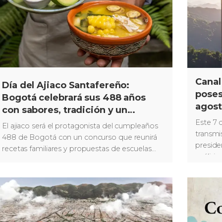
Canal
Día del Ajiaco Santafereño:
poses
Bogotá celebrará sus 488 años
agos
con sabores, tradición y un
concurso gastronómico
Este 7 
El ajiaco será el protagonista del cumpleaños
transmi
488 de Bogotá con un concurso que reunirá
preside
recetas familiares y propuestas de escuelas
análisi
gastronómicas.
cobertu