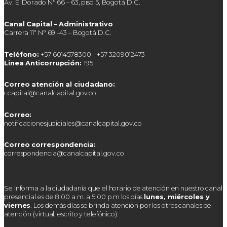
Av. El Dorado N° 66 – 63, piso 5, Bogotá D.C.
Canal Capital – Administrativo
Carrera 11ª N° 69 -43 – Bogotá D.C.
Teléfono:
+57 6014578300 – +57 3209012473
Linea Anticorrupción:
195
Correo atención al ciudadano:
ccapital@canalcapital.gov.co
Correo:
notificacionesjudiciales@canalcapital.gov.co
Correo correspondencia:
correspondencia@canalcapital.gov.co
Se informa a la ciudadanía que el horario de atención en nuestro canal
presencial es de 8:00 a.m. a 5:00 p.m los días
lunes, miércoles y
viernes
. Los demás días se brinda atención por los otros canales de
atención (virtual, escrito y telefónico).