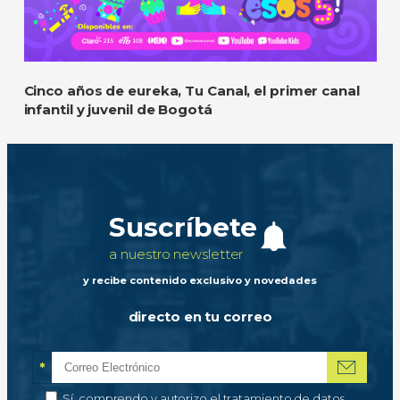
Cinco años de eureka, Tu Canal, el primer canal
infantil y juvenil de Bogotá
Suscríbete
a nuestro newsletter
y recibe contenido exclusivo y novedades
directo en tu correo
*
Correo electrónico
Campo obligatorio
*
Autorización de tratamiento de datos personales
Sí, comprendo y autorizo el tratamiento de datos