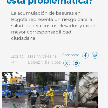
esta problemática?
La acumulación de basuras en
Bogotá representa un riesgo para la
salud, genera costos elevados y exige
mayor corresponsabilidad
ciudadana.
Face
W
Escrito
Nazlhy Viviana
X
Messe
Comp
por:
López Villalobos