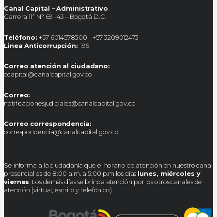
Canal Capital – Administrativo
Carrera 11ª N° 69 -43 – Bogotá D.C.
Teléfono:
+57 6014578300 – +57 3209012473
Linea Anticorrupción:
195
Correo atención al ciudadano:
ccapital@canalcapital.gov.co
Correo:
notificacionesjudiciales@canalcapital.gov.co
Correo correspondencia:
correspondencia@canalcapital.gov.co
Se informa a la ciudadanía que el horario de atención en nuestro canal
presencial es de 8:00 a.m. a 5:00 p.m los días
lunes, miércoles y
viernes
. Los demás días se brinda atención por los otros canales de
atención (virtual, escrito y telefónico).