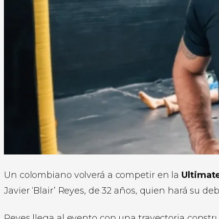
Un colombiano volverá a competir en la
Ultimat
Javier ‘Blair’ Reyes, de 32 años, quien hará su d
Reyes llega al evento con una trayectoria constr