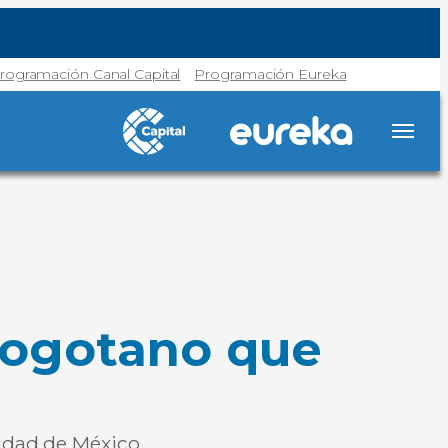
rogramación Canal Capital
Programación Eureka
 bogotano que
iudad de México.