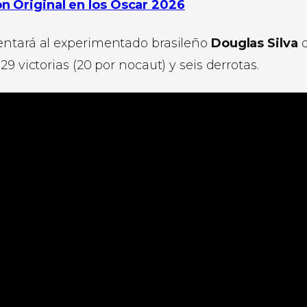
n Original en los Oscar 2026
entará al experimentado brasileño
Douglas Silva
9 victorias (20 por nocaut) y seis derrotas.