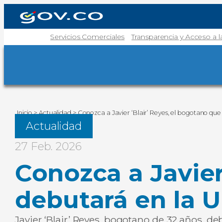
Servicios Comerciales
Transparencia y Acceso a 
Inicio
>
Actualidad
>
Conozca a Javier ‘Blair’ Reyes, el bogotano qu
Actualidad
27 Feb. 2026
Conozca a Javier
debutará en la 
Javier ‘Blair’ Reyes, bogotano de 32 años, d