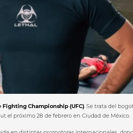
e Fighting Championship (UFC)
. Se trata del bog
ebut el próximo 28 de febrero en Ciudad de México.
uida en distintas promotoras internacionales, don