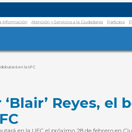
la Información
Atención y Servicios a la Ciudadanía
Participa
P
e debutará en la UFC
 ‘Blair’ Reyes, el
UFC
ebutará en la UFC el próximo 28 de febrero en C