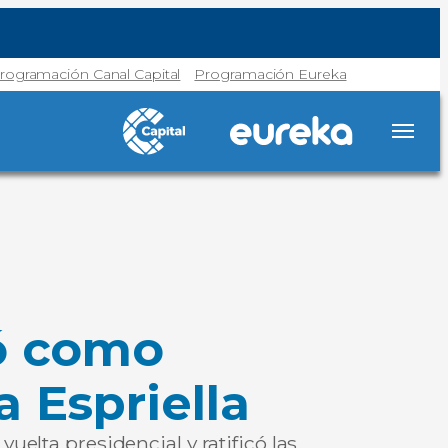
rogramación Canal Capital
Programación Eureka
ró como
 Espriella
uelta presidencial y ratificó las