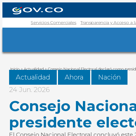
Servicios Comerciales
Transparencia y Acceso a 
Inicio
>
Actualidad
>
Consejo Nacional Electoral declaró como presid
Actualidad
Ahora
Nación
24 Jun. 2026
Consejo Naciona
presidente elect
El Consejo Nacional Electoral concluyó este 2