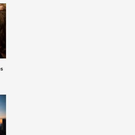
os
ca