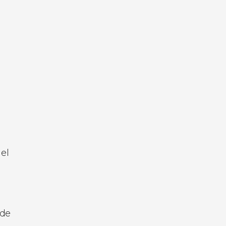
 el
 de