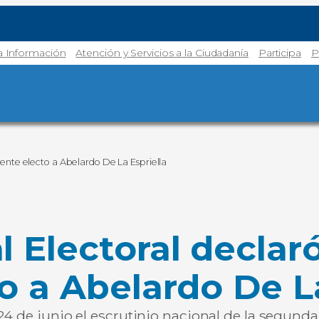
la Información
Atención y Servicios a la Ciudadanía
Participa
P
ente electo a Abelardo De La Espriella
l Electoral decla
o a Abelardo De La
4 de junio el escrutinio nacional de la segunda v