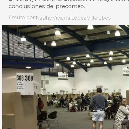
conclusiones del preconteo.
Escrito por:
Nazlhy Viviana López Villalobos