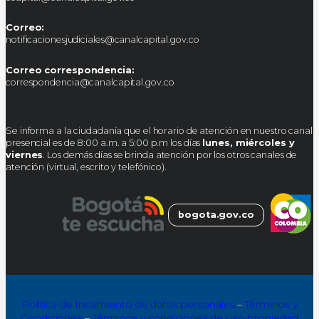
Correo:
notificacionesjudiciales@canalcapital.gov.co
Correo correspondencia:
correspondencia@canalcapital.gov.co
Se informa a la ciudadanía que el horario de atención en nuestro canal
presencial es de 8:00 a.m. a 5:00 p.m los días
lunes, miércoles y
viernes
. Los demás días se brinda atención por los otros canales de
atención (virtual, escrito y telefónico).
bogota.gov.co
Política de tratamiento de datos personales
–
Términos y
Condiciones
–
Términos y condiciones de uso propiedad