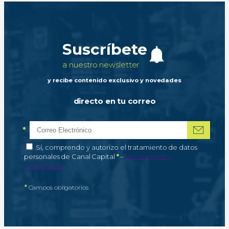
Suscríbete
a nuestro newsletter
y recibe contenido exclusivo y novedades
directo en tu correo
*
Correo electrónico
Campo obligatorio
*
Autorización de tratamiento de datos personales
Sí, comprendo y autorizo el tratamiento de datos
Campo obligatorio
personales de Canal Capital
*
–
Ver Términos y
condiciones
*
Campos obligatorios